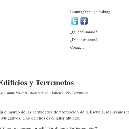
Learning through making
¿Quienes somos?
¿Dónde estamos?
Contacto
Edificios y Terremotos
By
CaminsMakers
/
04/02/2018
/
Talleres
/
No Comments
En el marco de las actividades de promoción de la Escuela, realizamos tal
ivulgativos. Uno de ellos es el taller titulado:
¿Cómo se mueven los edificios durante los terremotos?