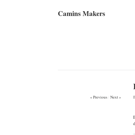
Camins Makers
« Previous
/
Next »
d