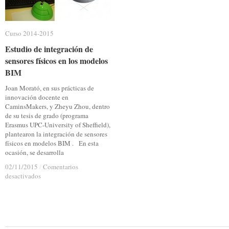
Curso 2014-2015
Curso 2014-2015
Estudio de integración de
Estudio de integración de
sensores físicos en los modelos
sensores físicos en los modelos
BIM
BIM
Joan Morató, en sus prácticas de
innovación docente en
CaminsMakers, y Zheyu Zhou, dentro
de su tesis de grado (programa
Erasmus UPC-University of Sheffield),
plantearon la integración de sensores
físicos en modelos BIM . En esta
ocasión, se desarrolla
02/11/2015
02/11/2015
/
/
Comentarios
Comentarios
en
en
desactivados
desactivados
Estudio
Estudio
de
de
integración
integración
de
de
sensores
sensores