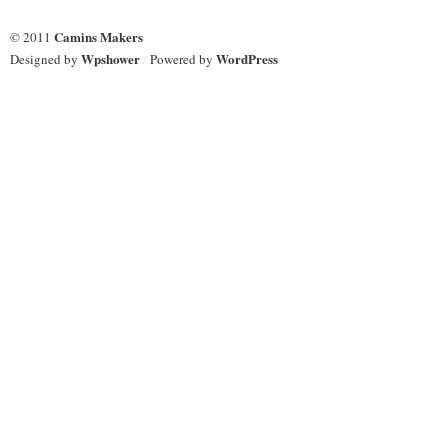
físicos
físicos
en
en
Camins Makers
© 2011
los
los
modelos
modelos
Wpshower
WordPress
Designed by
/
Powered by
BIM
BIM