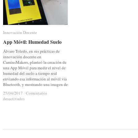
Innovación Docente
Innovación Docente
App Móvil: Humedad Suelo
App Móvil: Humedad Suelo
Álvaro Toledo, en sus prácticas de
innovación docente en
CaminsMakers, planteó la creación de
una App Móvil para medir el nivel de
humedad del suelo a tiempo real
enviando esa información al móvil vía
Bluetooth, y mostrando una imagen de
25/04/2017
25/04/2017
/
/
Comentarios
Comentarios
en
en
desactivados
desactivados
App
App
Móvil:
Móvil:
Humedad
Humedad
Suelo
Suelo