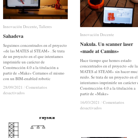
Innovación Docente
Innovación Docente
,
Talleres
Talleres
Innovación Docente
Innovación Docente
Sahadeva
Sahadeva
Nakula. Un scanner laser
Nakula. Un scanner laser
Seguimos concentrados en el proyecto
«made at Camins»
«made at Camins»
«de las MATES al STEAM» . Se trata
de un proyecto en el que intentamos
Hace tiempo que hemos estado
imprimirle un carácter de
concentrados en el proyecto «de la
Construcción 4.0 a la titulación a
MATES al STEAM» sin hacer mu
partir de «Make» Cerramos el mismo
ruido. Se trata de un proyecto en e
con un BIM-enabled robotic
intentamos imprimirle un carácter 
28/09/2021
28/09/2021
/
/
Comentarios
Comentarios
Construcción 4.0 a la titulación a
en
en
desactivados
desactivados
partir de «Make»
Sahadeva
Sahadeva
16/03/2021
16/03/2021
/
/
Comentarios
Comentarios
en
en
desactivados
desactivados
Nakula.
Nakula.
Un
Un
scanner
scanner
laser
laser
«made
«made