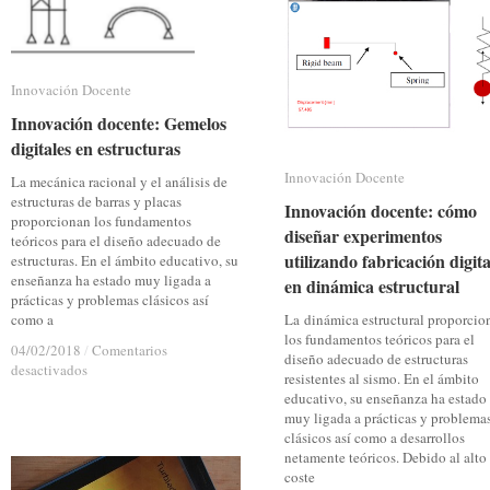
at
at
Camins»
Camins»
Innovación Docente
Innovación Docente
Innovación docente: Gemelos
Innovación docente: Gemelos
digitales en estructuras
digitales en estructuras
Innovación Docente
Innovación Docente
La mecánica racional y el análisis de
estructuras de barras y placas
Innovación docente: cómo
Innovación docente: cómo
proporcionan los fundamentos
diseñar experimentos
diseñar experimentos
teóricos para el diseño adecuado de
utilizando fabricación digita
utilizando fabricación digita
estructuras. En el ámbito educativo, su
enseñanza ha estado muy ligada a
en dinámica estructural
en dinámica estructural
prácticas y problemas clásicos así
como a
La dinámica estructural proporcio
los fundamentos teóricos para el
04/02/2018
04/02/2018
/
/
Comentarios
Comentarios
diseño adecuado de estructuras
en
en
desactivados
desactivados
resistentes al sismo. En el ámbito
Innovación
Innovación
educativo, su enseñanza ha estado
docente:
docente:
muy ligada a prácticas y problema
Gemelos
Gemelos
clásicos así como a desarrollos
digitales
digitales
netamente teóricos. Debido al alto
en
en
coste
estructuras
estructuras