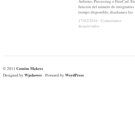
Arduino, Processing o FreeCad. En
función del número de integrantes 
tiempo disponible, diseñamos los
17/02/2016
17/02/2016
/
/
Comentarios
Comentarios
en
en
desactivados
desactivados
Workshops.
Workshops.
Fabricación
Fabricación
y
y
modelización
modelización
digital
digital
e
e
Ingeniería
Ingeniería
Camins Makers
© 2011
Civil
Civil
Wpshower
WordPress
Designed by
/
Powered by