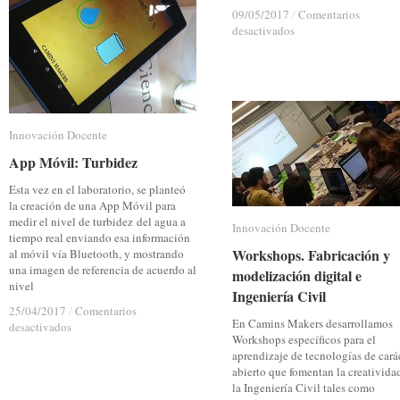
09/05/2017
09/05/2017
/
/
Comentarios
Comentarios
en
en
desactivados
desactivados
Innovación
Innovación
docente:
docente:
cómo
cómo
diseñar
diseñar
experimentos
experimentos
utilizando
utilizando
Innovación Docente
Innovación Docente
fabricación
fabricación
digital
digital
App Móvil: Turbidez
App Móvil: Turbidez
en
en
Esta vez en el laboratorio, se planteó
dinámica
dinámica
la creación de una App Móvil para
estructural
estructural
medir el nivel de turbidez del agua a
Innovación Docente
Innovación Docente
tiempo real enviando esa información
Workshops. Fabricación y
Workshops. Fabricación y
al móvil vía Bluetooth, y mostrando
una imagen de referencia de acuerdo al
modelización digital e
modelización digital e
nivel
Ingeniería Civil
Ingeniería Civil
25/04/2017
25/04/2017
/
/
Comentarios
Comentarios
En Camins Makers desarrollamos
en
en
desactivados
desactivados
Workshops específicos para el
App
App
aprendizaje de tecnologías de cará
Móvil:
Móvil:
abierto que fomentan la creativida
Turbidez
Turbidez
la Ingeniería Civil tales como