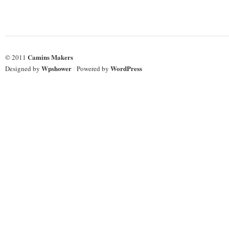
clases
clases
de
de
técnicas
técnicas
experimentales
experimentales
Camins Makers
© 2011
Wpshower
WordPress
Designed by
/
Powered by