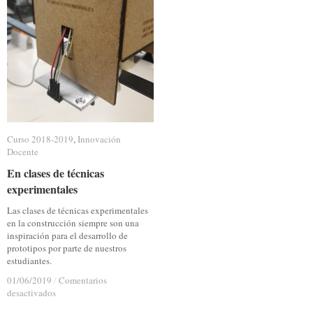
Curso 2018-2019
Curso 2018-2019
,
Innovación
Innovación
Docente
Docente
En clases de técnicas
En clases de técnicas
experimentales
experimentales
Las clases de técnicas experimentales
en la construcción siempre son una
inspiración para el desarrollo de
prototipos por parte de nuestros
estudiantes.
01/06/2019
01/06/2019
/
/
Comentarios
Comentarios
en
en
desactivados
desactivados
En
En